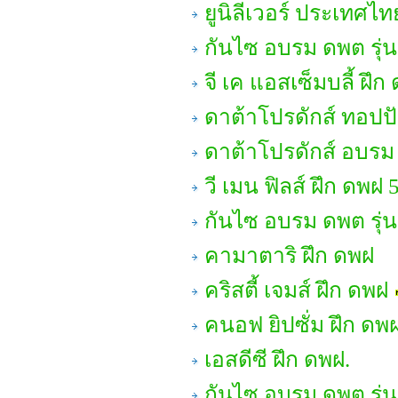
ยูนิลีเวอร์ ประเทศไท
กันไซ อบรม ดพต รุ่น
จี เค แอสเซ็มบลี้ ฝึก
ดาต้าโปรดักส์ ทอปปั
ดาต้าโปรดักส์ อบรม
วี เมน ฟิลส์ ฝึก ดพฝ 
กันไซ อบรม ดพต รุ่น
คามาตาริ ฝึก ดพฝ
คริสตี้ เจมส์ ฝึก ดพฝ
คนอฟ ยิปซั่ม ฝึก ดพ
เอสดีซี ฝึก ดพฝ.
กันไซ อบรม ดพต รุ่น