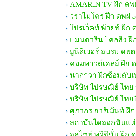
AMARIN TV ฝึก ดพ
วราไมโคร ฝึก ดพฝ 
โปรเจ็คท์ พ้อยท์ ฝึก
แมนดาริน โคลธิ่ง ฝึ
ยูนิลีเวอร์ อบรม ดพต
คอมพาวด์เคลย์ ฝึก 
นากาวา ฝึกซ้อมดับเ
บริษัท ไปรษณีย์ ไทย 
บริษัท ไปรษณีย์ ไทย
ศุภากร การ์เม้นท์ ฝึ
สถาบันไดออกซินแห่ง
อลูไซท์ พรีซีชั่น ฝึก