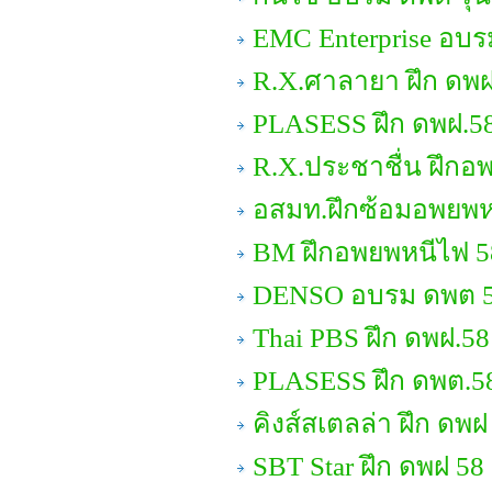
EMC Enterprise อบ
R.X.ศาลายา ฝึก ดพฝ
PLASESS ฝึก ดพฝ.5
R.X.ประชาชื่น ฝึกอ
อสมท.ฝึกซ้อมอพยพห
BM ฝึกอพยพหนีไฟ 5
DENSO อบรม ดพต 
Thai PBS ฝึก ดพฝ.58
PLASESS ฝึก ดพต.5
คิงส์สเตลล่า ฝึก ดพฝ
SBT Star ฝึก ดพฝ 58