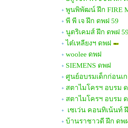
พูนพิพัฒน์ ฝึก FIRE
พี พี เจ ฝึก ดพฝ 59
นูตริเคมส์ ฝึก ดพฝ 5
ไต๋เหลียงฯ ดพฝ
woolee ดพฝ
SIEMENS ดพฝ
ศูนย์อบรมเด็กก่อนเก
สตาไมโครฯ อบรม ดพต
สตาไมโครฯ อบรม ด
เซเว่น คอนทิเน้นท์ 
บ้านราชาวดี ฝึก ดพ