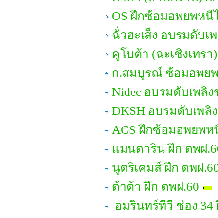
OS ฝึกซ้อมอพยพหนี
ฉั่วฮะเส็ง อบรมดับเพล
คูโบต้า (ฉะเชิงเทรา
ก.สมบูรณ์ ซ้อมอพยพ
Nidec อบรมดับเพลิงข
DKSH อบรมดับเพลิงข
ACS ฝึกซ้อมอพยพหน
แมนดาริน ฝึก ดพฝ.6
นูตริเคมส์ ฝึก ดพฝ.6
ด้าต้า ฝึก ดพฝ.60
อมรินทร์ทีวี ช่อง 3