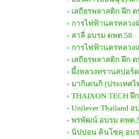
เสถียรพลาสติก ฝึก ด
การไฟฟ้านครหลวงฝ่
สาลี่ อบรม ดพต.58
การไฟฟ้านครหลวงแผ
เสถียรพลาสติก ฝึก ด
ผึ้งหลวงทรานสปอร์ต
มากิเดนกิ (ประเทศไท
THAIXON TECH ฝึ
Unilever Thailand อ
พรพัฒน์ อบรม ดพต.
นิปปอน คินโซคุ อบรม