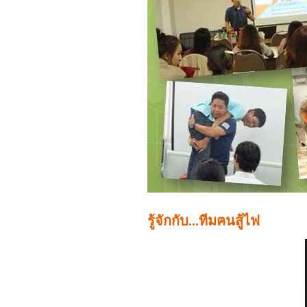
รู้จักกับ...ทีมฅนสู้ไฟ