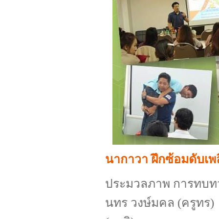
นากาวา ฝึกซ้อมดับเพล
ประมวลภาพ การทบทวน
นทร วงษ์มคล (ครูทร) นิ