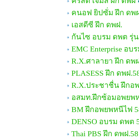
คริสตี้ เจมส์ ฝึก ดพฝ
คนอฟ ยิปซั่ม ฝึก ดพ
เอสดีซี ฝึก ดพฝ.
กันไซ อบรม ดพต รุ่น
EMC Enterprise อบ
R.X.ศาลายา ฝึก ดพฝ
PLASESS ฝึก ดพฝ.5
R.X.ประชาชื่น ฝึกอ
อสมท.ฝึกซ้อมอพยพห
BM ฝึกอพยพหนีไฟ 5
DENSO อบรม ดพต 
Thai PBS ฝึก ดพฝ.58