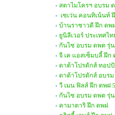
สตาไมโครฯ อบรม ด
เซเว่น คอนทิเน้นท์ 
บ้านราชาวดี ฝึก ดพ
ยูนิลีเวอร์ ประเทศไท
กันไซ อบรม ดพต รุ่น
จี เค แอสเซ็มบลี้ ฝึก
ดาต้าโปรดักส์ ทอปปั
ดาต้าโปรดักส์ อบรม
วี เมน ฟิลส์ ฝึก ดพฝ 
กันไซ อบรม ดพต รุ่น
คามาตาริ ฝึก ดพฝ