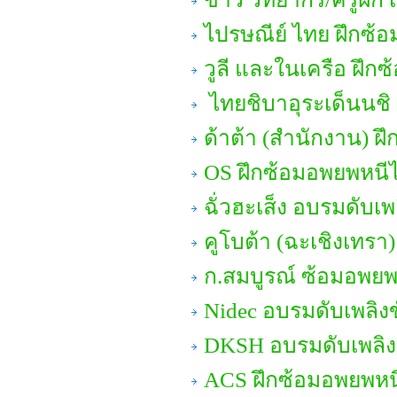
ไปรษณีย์ ไทย ฝึกซ้
วูลี และในเครือ ฝึก
ไทยชิบาอุระเด็นนชิ ด
ด้าต้า (สำนักงาน) ฝึ
OS ฝึกซ้อมอพยพหนี
ฉั่วฮะเส็ง อบรมดับเพล
คูโบต้า (ฉะเชิงเทรา
ก.สมบูรณ์ ซ้อมอพยพ
Nidec อบรมดับเพลิงข
DKSH อบรมดับเพลิงข
ACS ฝึกซ้อมอพยพหน