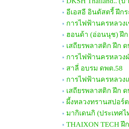
DKSH Thailand.. (บา
อีเอสอี อินดัสตรี้ ฝึ
การไฟฟ้านครหลวงเข
ฮอนด้า (อ่อนนุช) ฝึ
เสถียรพลาสติก ฝึก ด
การไฟฟ้านครหลวงฝ่
สาลี่ อบรม ดพต.58
การไฟฟ้านครหลวงแผ
เสถียรพลาสติก ฝึก ด
ผึ้งหลวงทรานสปอร์ต
มากิเดนกิ (ประเทศไท
THAIXON TECH ฝึ