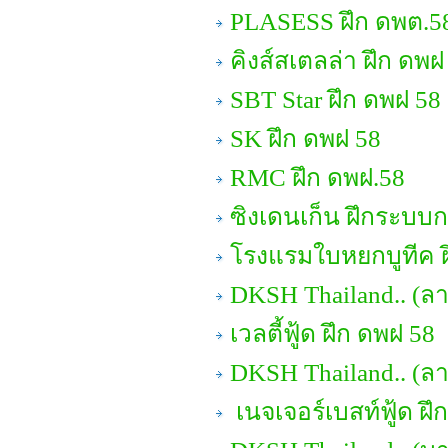
PLASESS ฝึก ดพต.5
คิงส์สเตลล่า ฝึก ดพฝ
SBT Star ฝึก ดพฝ 58
SK ฝึก ดพฝ 58
RMC ฝึก ดพฝ.58
ซิงเดนเก็น ฝึกระบบ
โรงแรมใบหยกบูทีค ฝ
DKSH Thailand.. (ลา
เวลตี้ฟู้ด ฝึก ดพฝ 58
DKSH Thailand.. (ล
เนจเจอร์เบสท์ฟู้ด ฝึ