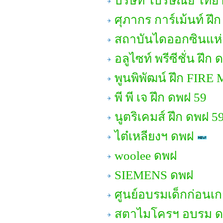
บริษัท ไปรษณีย์ ไทย
ศุภากร การ์เม้นท์ ฝึ
สถาบันไดออกซินแห่ง
อลูไซท์ พรีซีชั่น ฝึก
พูนพิพัฒน์ ฝึก FIRE
พี พี เจ ฝึก ดพฝ 59
นูตริเคมส์ ฝึก ดพฝ 5
ไต๋เหลียงฯ ดพฝ
woolee ดพฝ
SIEMENS ดพฝ
ศูนย์อบรมเด็กก่อนเก
สตาไมโครฯ อบรม ดพต