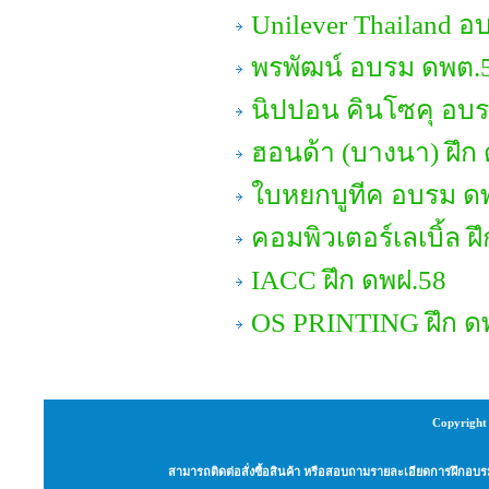
Unilever Thailand อ
พรพัฒน์ อบรม ดพต.
นิปปอน คินโซคุ อบรม
ฮอนด้า (บางนา) ฝึก
ใบหยกบูทีค อบรม ด
คอมพิวเตอร์เลเบิ้ล ฝ
IACC ฝึก ดพฝ.58
OS PRINTING ฝึก ด
Copyright 
สามารถติดต่อสั่งซื้อสินค้า หรือสอบถามรายละเอียดการฝึกอบรม