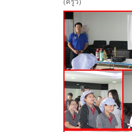
(ครูวิ)