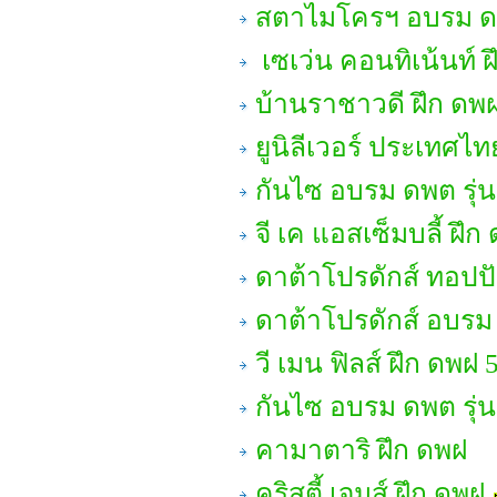
สตาไมโครฯ อบรม ด
เซเว่น คอนทิเน้นท์ 
บ้านราชาวดี ฝึก ดพ
ยูนิลีเวอร์ ประเทศไท
กันไซ อบรม ดพต รุ่น
จี เค แอสเซ็มบลี้ ฝึก
ดาต้าโปรดักส์ ทอปปั
ดาต้าโปรดักส์ อบรม
วี เมน ฟิลส์ ฝึก ดพฝ 
กันไซ อบรม ดพต รุ่น
คามาตาริ ฝึก ดพฝ
คริสตี้ เจมส์ ฝึก ดพฝ