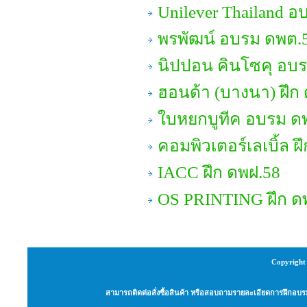
Unilever Thailand อ
พรพัฒน์ อบรม ดพต.
นิปปอน คินโซคุ อบรม
ฮอนด้า (บางนา) ฝึก
ใบหยกบูทีค อบรม ด
คอมพิวเตอร์เลเบิ้ล ฝ
IACC ฝึก ดพฝ.58
OS PRINTING ฝึก ด
Copyright 
สามารถติดต่อสั่งซื้อสินค้า หรือสอบถามรายละเอียดการฝึกอบรม