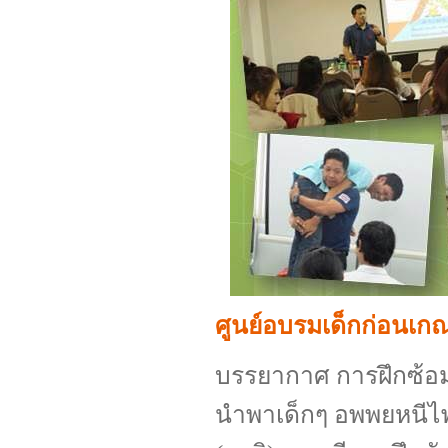
ศูนย์อบรมเด็กก่อนเกณ
บรรยากาศ การฝึกซ้อม..
นำพาเด็กๆ อพพยหนีไฟ