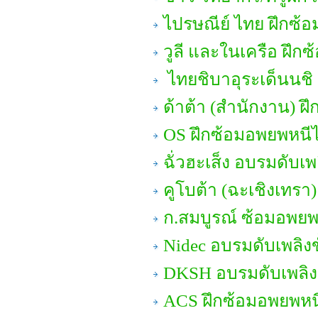
ไปรษณีย์ ไทย ฝึกซ้
วูลี และในเครือ ฝึก
ไทยชิบาอุระเด็นนชิ ด
ด้าต้า (สำนักงาน) ฝึ
OS ฝึกซ้อมอพยพหนี
ฉั่วฮะเส็ง อบรมดับเพล
คูโบต้า (ฉะเชิงเทรา
ก.สมบูรณ์ ซ้อมอพยพ
Nidec อบรมดับเพลิงข
DKSH อบรมดับเพลิงข
ACS ฝึกซ้อมอพยพหน