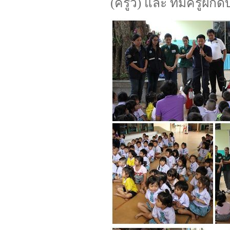
(ครูวิ) และ ทีมครูฝึกด