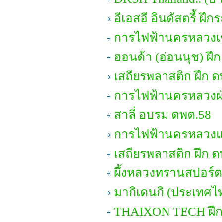
อีเอสอี อินดัสตรี้ ฝึ
การไฟฟ้านครหลวงเข
ฮอนด้า (อ่อนนุช) ฝึ
เสถียรพลาสติก ฝึก ด
การไฟฟ้านครหลวงฝ่
สาลี่ อบรม ดพต.58
การไฟฟ้านครหลวงแผ
เสถียรพลาสติก ฝึก ด
ผึ้งหลวงทรานสปอร์ต
มากิเดนกิ (ประเทศไท
THAIXON TECH ฝึ