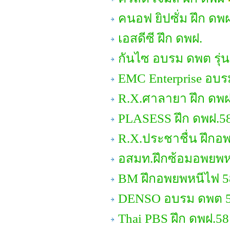
คนอฟ ยิปซั่ม ฝึก ดพ
เอสดีซี ฝึก ดพฝ.
กันไซ อบรม ดพต รุ่น
EMC Enterprise อบ
R.X.ศาลายา ฝึก ดพฝ
PLASESS ฝึก ดพฝ.5
R.X.ประชาชื่น ฝึกอ
อสมท.ฝึกซ้อมอพยพห
BM ฝึกอพยพหนีไฟ 5
DENSO อบรม ดพต 
Thai PBS ฝึก ดพฝ.58