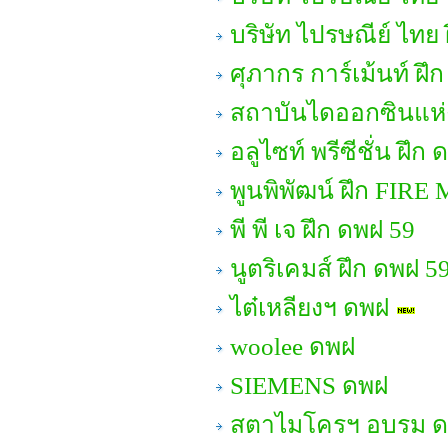
บริษัท ไปรษณีย์ ไทย
ศุภากร การ์เม้นท์ ฝึ
สถาบันไดออกซินแห่ง
อลูไซท์ พรีซีชั่น ฝึก
พูนพิพัฒน์ ฝึก FIRE
พี พี เจ ฝึก ดพฝ 59
นูตริเคมส์ ฝึก ดพฝ 5
ไต๋เหลียงฯ ดพฝ
woolee ดพฝ
SIEMENS ดพฝ
สตาไมโครฯ อบรม ดพต