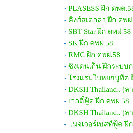
PLASESS ฝึก ดพต.5
คิงส์สเตลล่า ฝึก ดพฝ
SBT Star ฝึก ดพฝ 58
SK ฝึก ดพฝ 58
RMC ฝึก ดพฝ.58
ซิงเดนเก็น ฝึกระบบ
โรงแรมใบหยกบูทีค ฝ
DKSH Thailand.. (ลา
เวลตี้ฟู้ด ฝึก ดพฝ 58
DKSH Thailand.. (ล
เนจเจอร์เบสท์ฟู้ด ฝึ