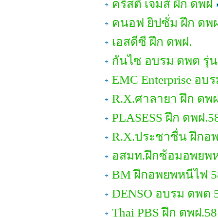
คริสตี้ เจมส์ ฝึก ดพฝ
คนอฟ ยิปซั่ม ฝึก ดพ
เอสดีซี ฝึก ดพฝ.
กันไซ อบรม ดพต รุ่น
EMC Enterprise อบ
R.X.ศาลายา ฝึก ดพฝ
PLASESS ฝึก ดพฝ.5
R.X.ประชาชื่น ฝึกอ
อสมท.ฝึกซ้อมอพยพห
BM ฝึกอพยพหนีไฟ 5
DENSO อบรม ดพต 
Thai PBS ฝึก ดพฝ.58