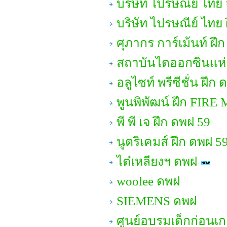
บริษัท ไปรษณีย์ ไทย 
บริษัท ไปรษณีย์ ไทย
ศุภากร การ์เม้นท์ ฝึ
สถาบันไดออกซินแห่ง
อลูไซท์ พรีซีชั่น ฝึก
พูนพิพัฒน์ ฝึก FIRE
พี พี เจ ฝึก ดพฝ 59
นูตริเคมส์ ฝึก ดพฝ 5
ไต๋เหลียงฯ ดพฝ
woolee ดพฝ
SIEMENS ดพฝ
ศูนย์อบรมเด็กก่อนเก