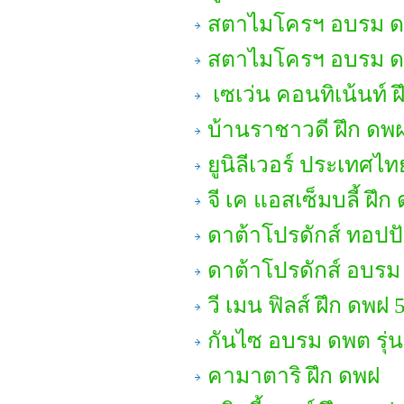
สตาไมโครฯ อบรม ดพต
สตาไมโครฯ อบรม ด
เซเว่น คอนทิเน้นท์ 
บ้านราชาวดี ฝึก ดพ
ยูนิลีเวอร์ ประเทศไท
จี เค แอสเซ็มบลี้ ฝึก
ดาต้าโปรดักส์ ทอปปั
ดาต้าโปรดักส์ อบรม
วี เมน ฟิลส์ ฝึก ดพฝ 
กันไซ อบรม ดพต รุ่น
คามาตาริ ฝึก ดพฝ