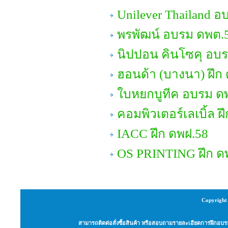
Unilever Thailand อ
พรพัฒน์ อบรม ดพต.
นิปปอน คินโซคุ อบรม
ฮอนด้า (บางนา) ฝึก
ใบหยกบูทีค อบรม ด
คอมพิวเตอร์เลเบิ้ล ฝ
IACC ฝึก ดพฝ.58
OS PRINTING ฝึก ด
Copyright 
สามารถติดต่อสั่งซื้อสินค้า หรือสอบถามรายละเอียดการฝึกอบรม