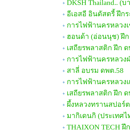
DKSH Thailand.. (บา
อีเอสอี อินดัสตรี้ ฝึ
การไฟฟ้านครหลวงเข
ฮอนด้า (อ่อนนุช) ฝึ
เสถียรพลาสติก ฝึก ด
การไฟฟ้านครหลวงฝ่
สาลี่ อบรม ดพต.58
การไฟฟ้านครหลวงแผ
เสถียรพลาสติก ฝึก ด
ผึ้งหลวงทรานสปอร์ต
มากิเดนกิ (ประเทศไท
THAIXON TECH ฝึ