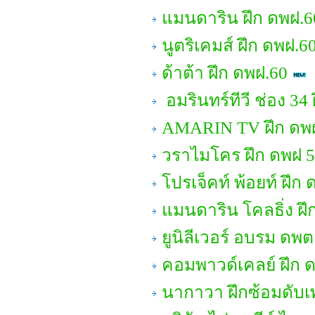
แมนดาริน ฝึก ดพฝ.6
นูตริเคมส์ ฝึก ดพฝ.6
ด้าต้า ฝึก ดพฝ.60
อมรินทร์ทีวี ช่อง 3
AMARIN TV ฝึก ดพ
วราไมโคร ฝึก ดพฝ 
โปรเจ็คท์ พ้อยท์ ฝึก
แมนดาริน โคลธิ่ง ฝึ
ยูนิลีเวอร์ อบรม ดพต
คอมพาวด์เคลย์ ฝึก 
นากาวา ฝึกซ้อมดับเ