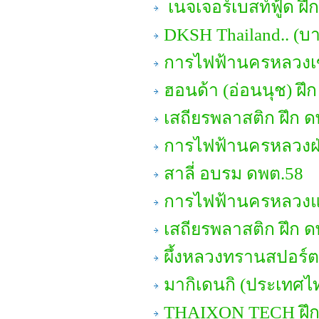
เนจเจอร์เบสท์ฟู้ด ฝึ
DKSH Thailand.. (บา
การไฟฟ้านครหลวงเข
ฮอนด้า (อ่อนนุช) ฝึ
เสถียรพลาสติก ฝึก ด
การไฟฟ้านครหลวงฝ่
สาลี่ อบรม ดพต.58
การไฟฟ้านครหลวงแผ
เสถียรพลาสติก ฝึก ด
ผึ้งหลวงทรานสปอร์ต
มากิเดนกิ (ประเทศไท
THAIXON TECH ฝึ