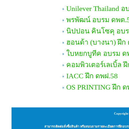
Unilever Thailand อ
พรพัฒน์ อบรม ดพต.
นิปปอน คินโซคุ อบรม
ฮอนด้า (บางนา) ฝึก
ใบหยกบูทีค อบรม ด
คอมพิวเตอร์เลเบิ้ล ฝ
IACC ฝึก ดพฝ.58
OS PRINTING ฝึก ด
Copyright 
สามารถติดต่อสั่งซื้อสินค้า หรือสอบถามรายละเอียดการฝึกอบรม