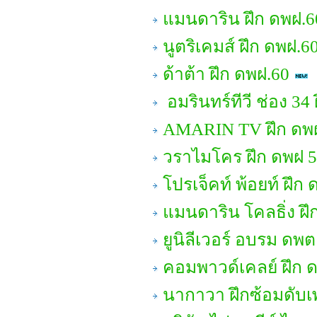
แมนดาริน ฝึก ดพฝ.6
นูตริเคมส์ ฝึก ดพฝ.6
ด้าต้า ฝึก ดพฝ.60
อมรินทร์ทีวี ช่อง 3
AMARIN TV ฝึก ดพ
วราไมโคร ฝึก ดพฝ 
โปรเจ็คท์ พ้อยท์ ฝึก
แมนดาริน โคลธิ่ง ฝึ
ยูนิลีเวอร์ อบรม ดพต
คอมพาวด์เคลย์ ฝึก 
นากาวา ฝึกซ้อมดับเ