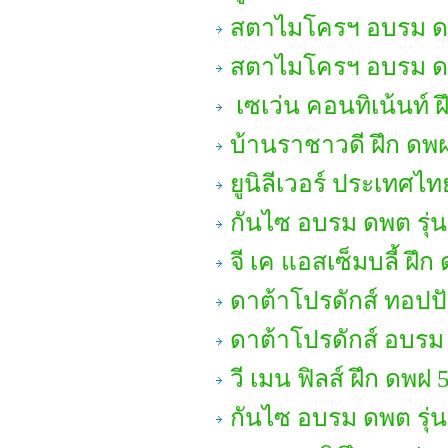
สตาไมโครฯ อบรม ดพต
สตาไมโครฯ อบรม ด
เซเว่น คอนทิเน้นท์ 
บ้านราชาวดี ฝึก ดพ
ยูนิลีเวอร์ ประเทศไท
กันไซ อบรม ดพต รุ่น
จี เค แอสเซ็มบลี้ ฝึก
ดาต้าโปรดักส์ ทอปปั
ดาต้าโปรดักส์ อบรม
วี เมน ฟิลส์ ฝึก ดพฝ 
กันไซ อบรม ดพต รุ่น