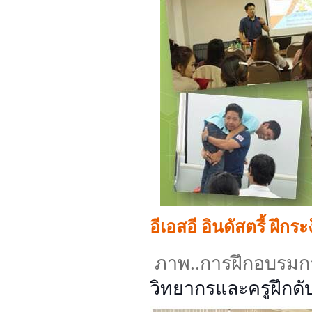
อีเอสอี อินดัสตรี้ ฝึก
ภาพ..การฝึกอบรมการ
วิทยากรและครูฝึกดับเ