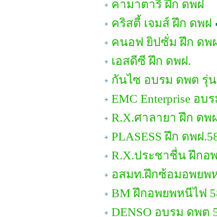
คามาตาริ ฝึก ดพฝ
คริสตี้ เจมส์ ฝึก ดพฝ
คนอฟ ยิปซั่ม ฝึก ดพ
เอสดีซี ฝึก ดพฝ.
กันไซ อบรม ดพต รุ่น
EMC Enterprise อบ
R.X.ศาลายา ฝึก ดพฝ
PLASESS ฝึก ดพฝ.5
R.X.ประชาชื่น ฝึกอ
อสมท.ฝึกซ้อมอพยพห
BM ฝึกอพยพหนีไฟ 5
DENSO อบรม ดพต 