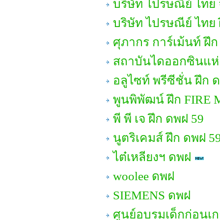
บริษัท ไปรษณีย์ ไทย 
บริษัท ไปรษณีย์ ไทย
ศุภากร การ์เม้นท์ ฝึ
สถาบันไดออกซินแห่ง
อลูไซท์ พรีซีชั่น ฝึก
พูนพิพัฒน์ ฝึก FIRE
พี พี เจ ฝึก ดพฝ 59
นูตริเคมส์ ฝึก ดพฝ 5
ไต๋เหลียงฯ ดพฝ
woolee ดพฝ
SIEMENS ดพฝ
ศูนย์อบรมเด็กก่อนเก