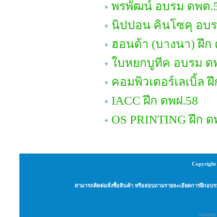
พรพัฒน์ อบรม ดพต.
นิปปอน คินโซคุ อบรม
ฮอนด้า (บางนา) ฝึก
ใบหยกบูทีค อบรม ด
คอมพิวเตอร์เลเบิ้ล ฝ
IACC ฝึก ดพฝ.58
OS PRINTING ฝึก ด
Copyright 
สามารถติดต่อสั่งซื้อสินค้า หรือสอบถามรายละเอียดการฝึกอบรม