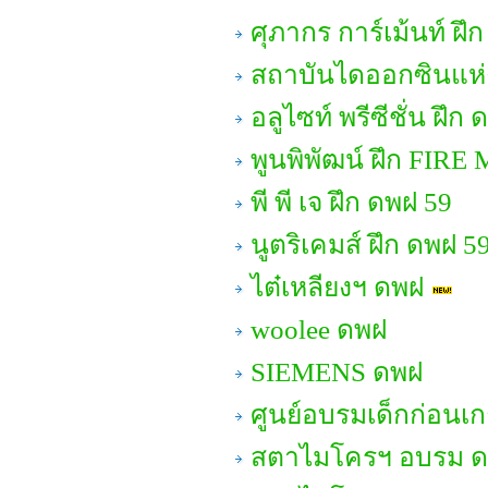
ศุภากร การ์เม้นท์ ฝึ
สถาบันไดออกซินแห่ง
อลูไซท์ พรีซีชั่น ฝึก
พูนพิพัฒน์ ฝึก FIRE
พี พี เจ ฝึก ดพฝ 59
นูตริเคมส์ ฝึก ดพฝ 5
ไต๋เหลียงฯ ดพฝ
woolee ดพฝ
SIEMENS ดพฝ
ศูนย์อบรมเด็กก่อนเก
สตาไมโครฯ อบรม ดพต