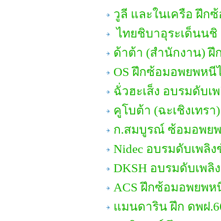
วูลี และในเครือ ฝึก
ไทยชิบาอุระเด็นนชิ ด
ด้าต้า (สำนักงาน) ฝึ
OS ฝึกซ้อมอพยพหนี
ฉั่วฮะเส็ง อบรมดับเพล
คูโบต้า (ฉะเชิงเทรา
ก.สมบูรณ์ ซ้อมอพยพ
Nidec อบรมดับเพลิงข
DKSH อบรมดับเพลิงข
ACS ฝึกซ้อมอพยพหน
แมนดาริน ฝึก ดพฝ.6