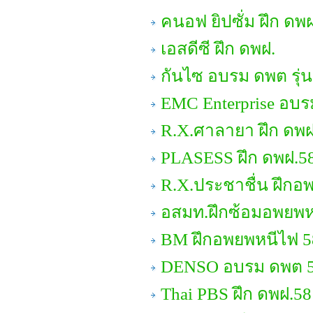
คนอฟ ยิปซั่ม ฝึก ดพ
เอสดีซี ฝึก ดพฝ.
กันไซ อบรม ดพต รุ่น
EMC Enterprise อบ
R.X.ศาลายา ฝึก ดพฝ
PLASESS ฝึก ดพฝ.5
R.X.ประชาชื่น ฝึกอ
อสมท.ฝึกซ้อมอพยพห
BM ฝึกอพยพหนีไฟ 5
DENSO อบรม ดพต 
Thai PBS ฝึก ดพฝ.58