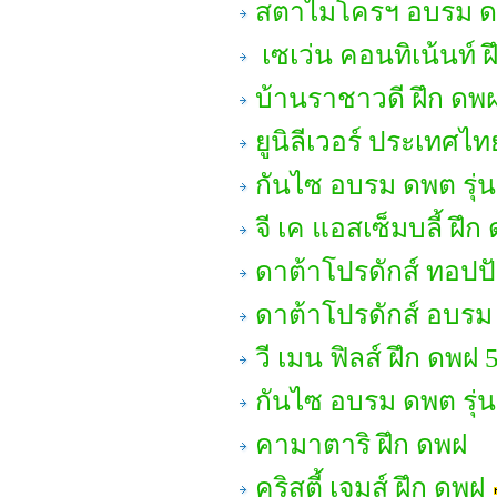
สตาไมโครฯ อบรม ด
เซเว่น คอนทิเน้นท์ 
บ้านราชาวดี ฝึก ดพ
ยูนิลีเวอร์ ประเทศไท
กันไซ อบรม ดพต รุ่น
จี เค แอสเซ็มบลี้ ฝึก
ดาต้าโปรดักส์ ทอปปั
ดาต้าโปรดักส์ อบรม
วี เมน ฟิลส์ ฝึก ดพฝ 
กันไซ อบรม ดพต รุ่น
คามาตาริ ฝึก ดพฝ
คริสตี้ เจมส์ ฝึก ดพฝ