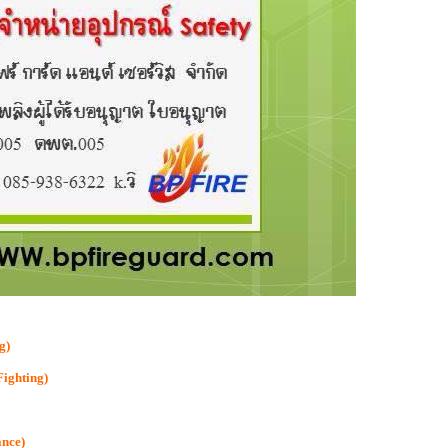
g)
Fighting)
ance)